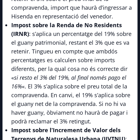
compravenda, import que haurà d’ingressar a
Hisenda en representació del venedor.
Impost sobre la Renda de No Residents
(IRNR)
: s’aplica un percentatge del 19% sobre
el guany patrimonial, restant el 3% que es va
retenir. Tingueu en compte que ambdós
percentatges es calculen sobre imports
diferents, per la qual cosa no és correcte dir
«
si resto el 3% del 19%, al final només pago el
16%
«. El 3% s’aplica sobre el preu total de la
compravenda. En canvi, el 19% s’aplica sobre
el guany net de la compravenda. Si no hi va
haver guany, òbviament no haurà de pagar i
podrà reclamar el 3% retingut.
Impost sobre l’Increment de Valor dels
Terrenys de Naturalesa Urbana (IIVTNU)
: