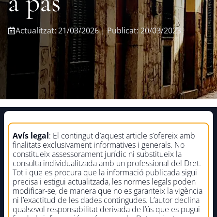
a pas
Actualitzat: 21/03/2026 | Publicat: 20/03/2023
Avís legal
: El contingut d’aquest article s’ofereix amb
finalitats exclusivament informatives i generals. No
constitueix assessorament jurídic ni substitueix la
consulta individualitzada amb un professional del Dret.
Tot i que es procura que la informació publicada sigui
precisa i estigui actualitzada, les normes legals poden
modificar-se, de manera que no es garanteix la vigència
ni l’exactitud de les dades contingudes. L’autor declina
qualsevol responsabilitat derivada de l’ús que es pugui