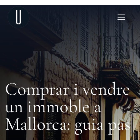
Vés
al
Me
contingut
Comprar i vendre
un immoble a
Mallorca: guia pas